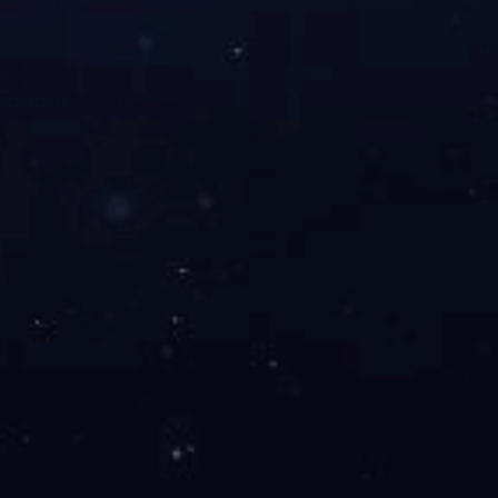
工人实名制全国交流二等奖
一种建筑物框架结构方柱方圆扣支撑
158 条
上一页
1
2
3
4
5
6
7
8
9
10
下一页
TOP
版权所有：开云官方版网站登录入口
豫ICP备16025101
号-1
营业执照信息公示
技术维护：
郑州羿海
乐鱼官方端网站登录入口
|
开云官方网页版
|
米兰网站
|
华体会