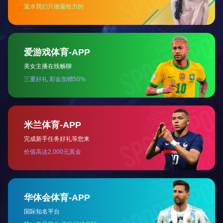
息县城南项目质量管理小组荣获“二零一九河南省工程建设质量管理小组活动成果”二等成果
息县高级中学独木舟质量管理小组荣获“二零一九河南省工程建设质量管理小组活动成果”三等成果
息县高级中学追梦质量管理小组荣获“二零一九河南省工程建设质量管理小组活动成果”一等奖
息县高级中学BIM应用质量管理小组荣获“二零一九河南省工程建设质量管理小组活动成果”一等成果