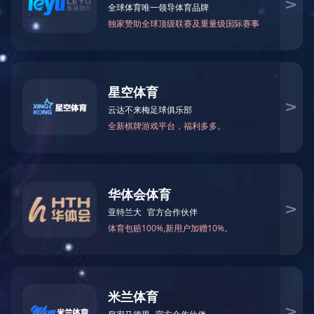
息县高级中学奋斗质量管理小组
息县高级中学创优质量管理小组
高三项目部质量管理小组
刁沟项目质量管理小组