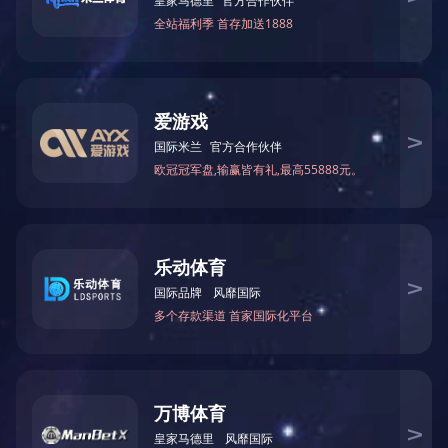
不忘初心质量管理小组
息县高级中学BIM应用QC小组荣获“郑州市2019年工程建设全面质量管理优秀QC小组成果”一等奖