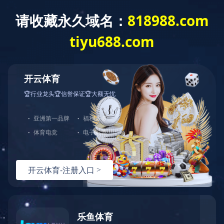
创新创优
第三届·中国智能建造及BIM应用大赛-海马公馆
三期项目
开云官方版网站登录入口：2025-03-18 14:24:27
／
浏览：
928