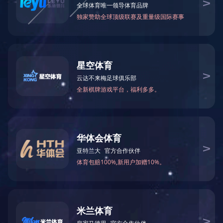
上一篇
下一篇
TOP
版权所有：开云官方版网站登录入口
豫ICP备16025101