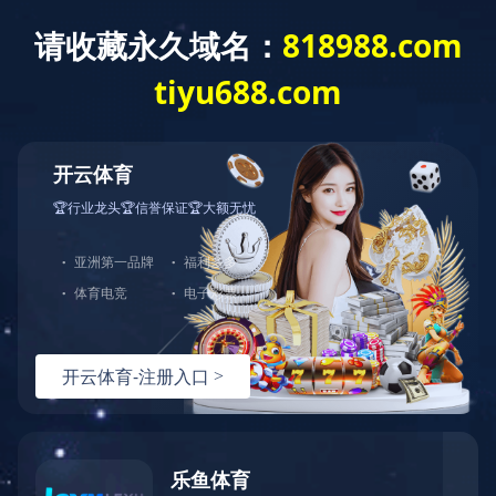
精品工程
消防水泵房
开云官方版网站登录入口：2022-03-07 16:14:44
／
浏览：
2207